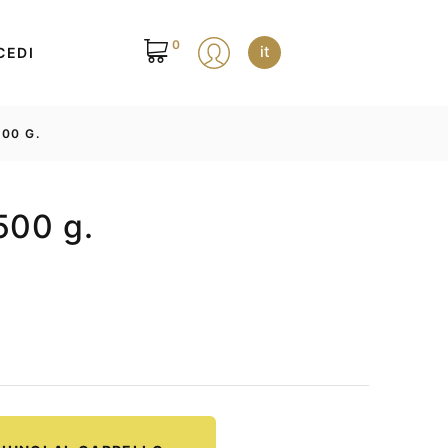
0
it
CEDI
00 G.
500 g.