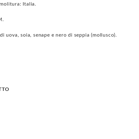
molitura: Italia.
M.
di uova, soia, senape e nero di seppia (mollusco).
OTTO